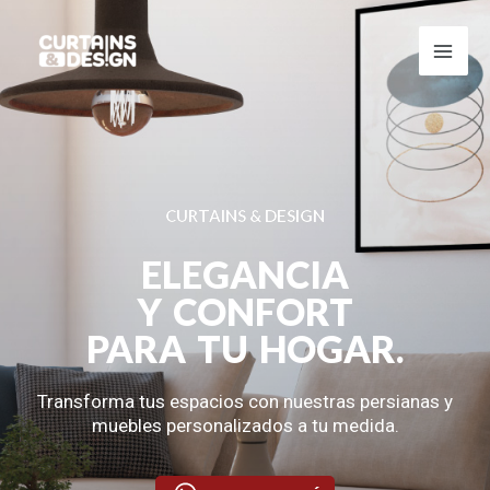
Ir
Mai
al
contenido
Men
CURTAINS & DESIGN
ELEGANCIA
Y CONFORT
PARA TU HOGAR.
Transforma tus espacios con nuestras persianas y
muebles personalizados a tu medida.